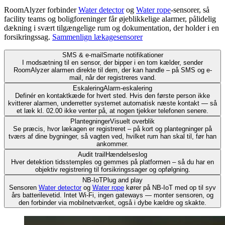
RoomAlyzer forbinder
Water detector
og
Water rope
-sensorer, så
facility teams og boligforeninger får øjeblikkelige alarmer, pålidelig
dækning i svært tilgængelige rum og dokumentation, der holder i en
forsikringssag.
Sammenlign lækagesensorer
SMS & e-mail
Smarte notifikationer
I modsætning til en sensor, der bipper i en tom kælder, sender
RoomAlyzer alarmen direkte til dem, der kan handle – på SMS og e-
mail, når der registreres vand.
Eskalering
Alarm-eskalering
Definér en kontaktkæde for hvert sted. Hvis den første person ikke
kvitterer alarmen, underretter systemet automatisk næste kontakt — så
et læk kl. 02.00 ikke venter på, at nogen tjekker telefonen senere.
Plantegninger
Visuelt overblik
Se præcis, hvor lækagen er registreret – på kort og plantegninger på
tværs af dine bygninger, så vagten ved, hvilket rum han skal til, før han
ankommer.
Audit trail
Hændelseslog
Hver detektion tidsstemples og gemmes på platformen – så du har en
objektiv registrering til forsikringssager og opfølgning.
NB-IoT
Plug and play
Sensoren
Water detector
og
Water rope
kører på NB-IoT med op til syv
års batterilevetid. Intet Wi-Fi, ingen gateways — monter sensoren, og
den forbinder via mobilnetværket, også i dybe kældre og skakte.