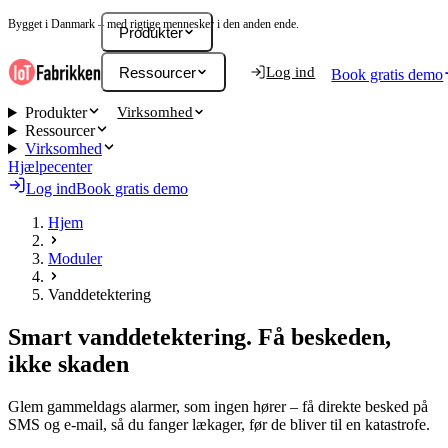
Bygget i Danmark – med rigtige mennesker i den anden ende.
Hjælpecenter
DA
Produkter
Ressourcer
Log ind
Book gratis demo
Virksomhed
Produkter
Ressourcer
Virksomhed
Hjælpecenter
Log ind
Book gratis demo
Hjem
Moduler
Vanddetektering
Smart vanddetektering.
Få beskeden,
ikke skaden
Glem gammeldags alarmer, som ingen hører – få direkte besked på
SMS og e-mail, så du fanger lækager, før de bliver til en katastrofe.